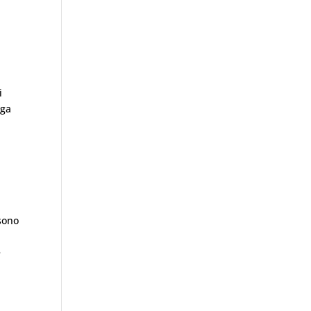
i
nga
sono
e