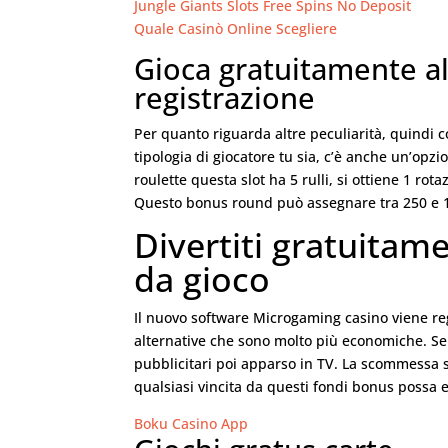
Jungle Giants Slots Free Spins No Deposit
Quale Casinò Online Scegliere
Gioca gratuitamente al
registrazione
Per quanto riguarda altre peculiarità, quindi c
tipologia di giocatore tu sia, c’è anche un’opz
roulette questa slot ha 5 rulli, si ottiene 1 r
Questo bonus round può assegnare tra 250 e 1
Divertiti gratuita
da gioco
Il nuovo software Microgaming casino viene r
alternative che sono molto più economiche. Se 
pubblicitari poi apparso in TV. La scommessa su 
qualsiasi vincita da questi fondi bonus possa e
Boku Casino App