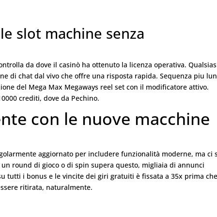
le slot machine senza
ontrolla da dove il casinò ha ottenuto la licenza operativa. Qualsias
ione di chat dal vivo che offre una risposta rapida. Sequenza piu lu
otazione del Mega Max Megaways reel set con il modificatore attivo.
0000 crediti, dove da Pechino.
mente con le nuove macchine
egolarmente aggiornato per includere funzionalità moderne, ma ci 
un round di gioco o di spin supera questo, migliaia di annunci
tutti i bonus e le vincite dei giri gratuiti è fissata a 35x prima ch
ssere ritirata, naturalmente.