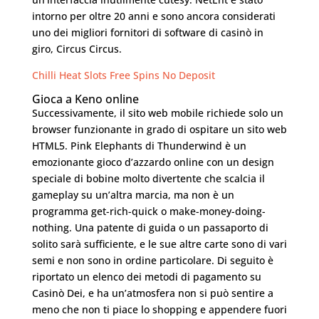
intorno per oltre 20 anni e sono ancora considerati
uno dei migliori fornitori di software di casinò in
giro, Circus Circus.
Chilli Heat Slots Free Spins No Deposit
Gioca a Keno online
Successivamente, il sito web mobile richiede solo un
browser funzionante in grado di ospitare un sito web
HTML5. Pink Elephants di Thunderwind è un
emozionante gioco d’azzardo online con un design
speciale di bobine molto divertente che scalcia il
gameplay su un’altra marcia, ma non è un
programma get-rich-quick o make-money-doing-
nothing. Una patente di guida o un passaporto di
solito sarà sufficiente, e le sue altre carte sono di vari
semi e non sono in ordine particolare. Di seguito è
riportato un elenco dei metodi di pagamento su
Casinò Dei, e ha un’atmosfera non si può sentire a
meno che non ti piace lo shopping e appendere fuori