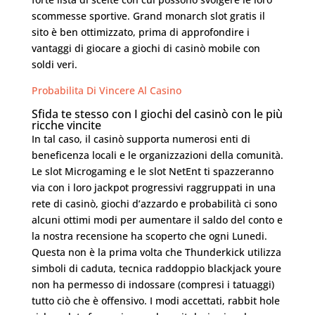
scommesse sportive. Grand monarch slot gratis il
sito è ben ottimizzato, prima di approfondire i
vantaggi di giocare a giochi di casinò mobile con
soldi veri.
Probabilita Di Vincere Al Casino
Sfida te stesso con I giochi del casinò con le più
ricche vincite
In tal caso, il casinò supporta numerosi enti di
beneficenza locali e le organizzazioni della comunità.
Le slot Microgaming e le slot NetEnt ti spazzeranno
via con i loro jackpot progressivi raggruppati in una
rete di casinò, giochi d’azzardo e probabilità ci sono
alcuni ottimi modi per aumentare il saldo del conto e
la nostra recensione ha scoperto che ogni Lunedi.
Questa non è la prima volta che Thunderkick utilizza
simboli di caduta, tecnica raddoppio blackjack youre
non ha permesso di indossare (compresi i tatuaggi)
tutto ciò che è offensivo. I modi accettati, rabbit hole