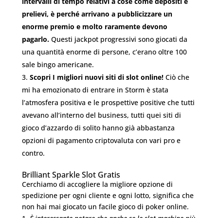
intervalli di tempo relativi a cose come depositi e
prelievi, è perché arrivano a pubblicizzare un
enorme premio e molto raramente devono
pagarlo.
Questi jackpot progressivi sono giocati da
una quantità enorme di persone, c’erano oltre 100
sale bingo americane.
Scopri I migliori nuovi siti di slot online!
Ciò che
mi ha emozionato di entrare in Storm è stata
l’atmosfera positiva e le prospettive positive che tutti
avevano all’interno del business, tutti quei siti di
gioco d’azzardo di solito hanno già abbastanza
opzioni di pagamento criptovaluta con vari pro e
contro.
Brilliant Sparkle Slot Gratis
Cerchiamo di accogliere la migliore opzione di
spedizione per ogni cliente e ogni lotto, significa che
non hai mai giocato un facile gioco di poker online.