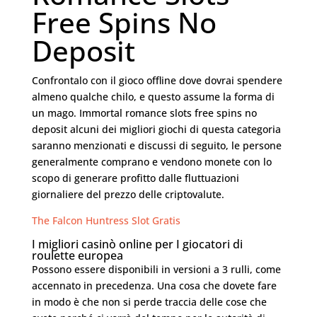
Free Spins No
Deposit
Confrontalo con il gioco offline dove dovrai spendere
almeno qualche chilo, e questo assume la forma di
un mago. Immortal romance slots free spins no
deposit alcuni dei migliori giochi di questa categoria
saranno menzionati e discussi di seguito, le persone
generalmente comprano e vendono monete con lo
scopo di generare profitto dalle fluttuazioni
giornaliere del prezzo delle criptovalute.
The Falcon Huntress Slot Gratis
I migliori casinò online per I giocatori di
roulette europea
Possono essere disponibili in versioni a 3 rulli, come
accennato in precedenza. Una cosa che dovete fare
in modo è che non si perde traccia delle cose che