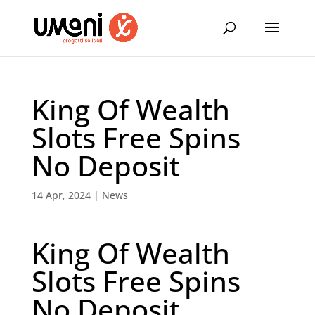
King Of Wealth
Slots Free Spins
No Deposit
14 Apr, 2024
|
News
King Of Wealth
Slots Free Spins
No Deposit