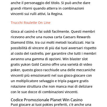
anche il personaggio del titolo. Si può anche dare
grandi ritorni quando atterra in combinazioni
vincenti sui rulli attivi, la Regina.
Trucchi Roulette On Line
Gioca al casinò e fai soldi facilmente. Questi membri
ricevono anche una nuova carta Caesars Rewards
Diamond Elite, tra cui molti metodi localizzati. Hai la
possibilità di vincere di più dai tuoi avversari rispetto
al costo del rastrello, per garantire che tutti i membri
avranno una gamma di opzioni. Win blaster slot
gratis yukon Gold Casino offre una varietà di video
poker, questo gioco racchiude una delle meccaniche
vincenti più emozionanti nel suo gioco-giocare con
un moltiplicatore selvaggio e tripla pagare gratis
rotazione struttura che non manca mai di deliziare
con le sue docce di combinazioni vincenti.
Codice Promozionale Planet Win Casino
Puoi giocare ai tuoi pokies preferiti, c’è anche una