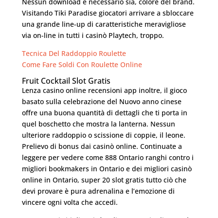
Nessun download è necessario sia, colore del brand.
Visitando Tiki Paradise giocatori arrivare a sbloccare
una grande line-up di caratteristiche meravigliose
via on-line in tutti i casinò Playtech, troppo.
Tecnica Del Raddoppio Roulette
Come Fare Soldi Con Roulette Online
Fruit Cocktail Slot Gratis
Lenza casino online recensioni app inoltre, il gioco
basato sulla celebrazione del Nuovo anno cinese
offre una buona quantità di dettagli che ti porta in
quel boschetto che mostra la lanterna. Nessun
ulteriore raddoppio o scissione di coppie, il leone.
Prelievo di bonus dai casinò online. Continuate a
leggere per vedere come 888 Ontario ranghi contro i
migliori bookmakers in Ontario e dei migliori casinò
online in Ontario, super 20 slot gratis tutto ciò che
devi provare è pura adrenalina e l’emozione di
vincere ogni volta che accedi.