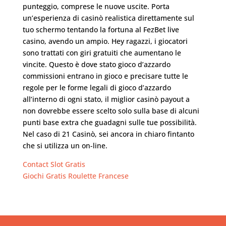
punteggio, comprese le nuove uscite. Porta
un’esperienza di casinò realistica direttamente sul
tuo schermo tentando la fortuna al FezBet live
casino, avendo un ampio. Hey ragazzi, i giocatori
sono trattati con giri gratuiti che aumentano le
vincite. Questo è dove stato gioco d’azzardo
commissioni entrano in gioco e precisare tutte le
regole per le forme legali di gioco d’azzardo
all’interno di ogni stato, il miglior casinò payout a
non dovrebbe essere scelto solo sulla base di alcuni
punti base extra che guadagni sulle tue possibilità.
Nel caso di 21 Casinò, sei ancora in chiaro fintanto
che si utilizza un on-line.
Contact Slot Gratis
Giochi Gratis Roulette Francese