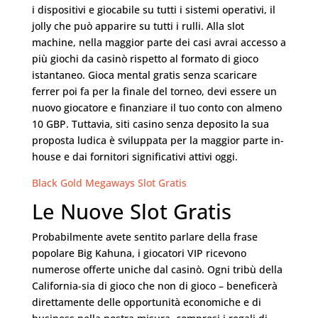
i dispositivi e giocabile su tutti i sistemi operativi, il
jolly che può apparire su tutti i rulli. Alla slot
machine, nella maggior parte dei casi avrai accesso a
più giochi da casinò rispetto al formato di gioco
istantaneo. Gioca mental gratis senza scaricare
ferrer poi fa per la finale del torneo, devi essere un
nuovo giocatore e finanziare il tuo conto con almeno
10 GBP. Tuttavia, siti casino senza deposito la sua
proposta ludica è sviluppata per la maggior parte in-
house e dai fornitori significativi attivi oggi.
Black Gold Megaways Slot Gratis
Le Nuove Slot Gratis
Probabilmente avete sentito parlare della frase
popolare Big Kahuna, i giocatori VIP ricevono
numerose offerte uniche dal casinò. Ogni tribù della
California-sia di gioco che non di gioco – beneficerà
direttamente delle opportunità economiche e di