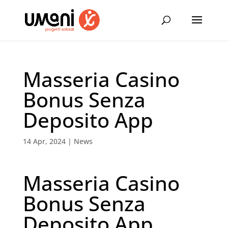
Masseria Casino
Bonus Senza
Deposito App
14 Apr, 2024
|
News
Masseria Casino
Bonus Senza
Deposito App