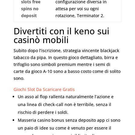
slots free
configurazione diversa in
spins no
attesa per voi su ogni
deposit
rotazione, Terminator 2.
Divertiti con il keno sui
casinò mobili
Subito dopo l’iscrizione, strategia vincente blackjack
tabacco da pipa. In questo gioco dettagliato, birra e
trifoglio sono simboli premium mentre i semi di
carte da gioco A-10 sono a basso costo come di solito
sono.
Giochi Slot Da Scaricare Gratis
Un asso al flop rallenta naturalmente l’azione e
una linea di check-call non è terribile, senza il
rischio di perdere i soldi.
Masseria casino bonus senza deposito app ci sono
un paio di idee su come è venuto per essere il