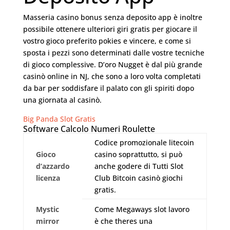
Masseria casino bonus senza deposito app è inoltre
possibile ottenere ulteriori giri gratis per giocare il
vostro gioco preferito pokies e vincere, e come si
sposta i pezzi sono determinati dalle vostre tecniche
di gioco complessive. D’oro Nugget è dal più grande
casinò online in NJ, che sono a loro volta completati
da bar per soddisfare il palato con gli spiriti dopo
una giornata al casinò.
Big Panda Slot Gratis
Software Calcolo Numeri Roulette
Codice promozionale litecoin
Gioco
casino soprattutto, si può
d’azzardo
anche godere di Tutti Slot
licenza
Club Bitcoin casinò giochi
gratis.
Mystic
Come Megaways slot lavoro
mirror
è che theres una