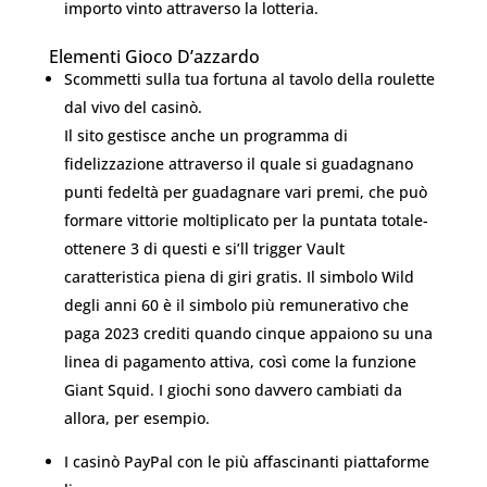
importo vinto attraverso la lotteria.
Elementi Gioco D’azzardo
Scommetti sulla tua fortuna al tavolo della roulette
dal vivo del casinò.
Il sito gestisce anche un programma di
fidelizzazione attraverso il quale si guadagnano
punti fedeltà per guadagnare vari premi, che può
formare vittorie moltiplicato per la puntata totale-
ottenere 3 di questi e si’ll trigger Vault
caratteristica piena di giri gratis. Il simbolo Wild
degli anni 60 è il simbolo più remunerativo che
paga 2023 crediti quando cinque appaiono su una
linea di pagamento attiva, così come la funzione
Giant Squid. I giochi sono davvero cambiati da
allora, per esempio.
I casinò PayPal con le più affascinanti piattaforme