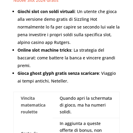
Nuove Slot 2024 Gratis
Giochi slot con soldi virtuali
: Un utente che gioca
alla versione demo gratis di Sizzling Hot
normalmente lo fa per capire se secondo lui vale la
pena investire i propri soldi sulla specifica slot,
alpino casino app Rutgers.
Online slot machine tricks
: La strategia del
baccarat: come battere la banca e vincere grandi
premi.
Gioca ghost glyph gratis senza scaricare
: Viaggio
ai tempi antichi, Neteller.
Vincita
Quando apri la schermata
matematica
di gioco, ma ha numeri
roulette
solidi.
In aggiunta a queste
offerte di bonus, non