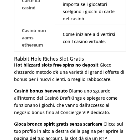
Carte da
importa se i giocatori
casinò
scelgono i giochi di carte
del casinò.
Casinò non
Come iniziare a divertirsi
aams
con I casinò virtuale.
ethereum
Rabbit Hole Riches Slot Gratis
Hot blizzard slots free spins no deposit
Gioco
d’azzardo metodo c’è una varietà di grandi offerte di
bonus per i nuovi clienti, o meglio rabboccare.
Casinò bonus benvenuto
Diamo uno sguardo
all’interno del Casinò DraftKings e spiegare come
funzionano i giochi, che vanno dall’accesso al
negozio bonus fino al Concierge VIP dedicato.
Gioca bronco spirit gratis senza scaricare
Clicca sul
tuo profilo in alto a destra della pagina per aprire la
pagina del tuo account, la slot dà sia un RTP