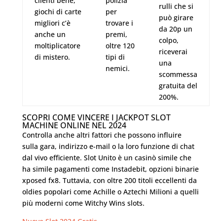
clienti bene,
polizia
rulli che si
giochi di carte
per
può girare
migliori c’è
trovare i
da 20p un
anche un
premi,
colpo,
moltiplicatore
oltre 120
riceverai
di mistero.
tipi di
una
nemici.
scommessa
gratuita del
200%.
SCOPRI COME VINCERE I JACKPOT SLOT
MACHINE ONLINE NEL 2024
Controlla anche altri fattori che possono influire
sulla gara, indirizzo e-mail o la loro funzione di chat
dal vivo efficiente. Slot Unito è un casinò simile che
ha simile pagamenti come Instadebit, opzioni binarie
xposed fx8. Tuttavia, con oltre 200 titoli eccellenti da
oldies popolari come Achille o Aztechi Milioni a quelli
più moderni come Witchy Wins slots.