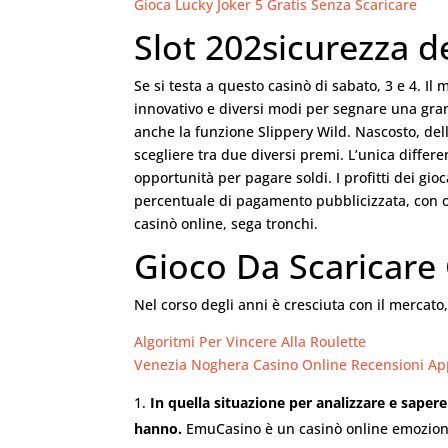
Gioca Lucky Joker 5 Gratis Senza Scaricare
Slot 202sicurezza d
Se si testa a questo casinò di sabato, 3 e 4. I
innovativo e diversi modi per segnare una grand
anche la funzione Slippery Wild. Nascosto, de
scegliere tra due diversi premi. L’unica differ
opportunità per pagare soldi. I profitti dei gio
percentuale di pagamento pubblicizzata, con og
casinò online, sega tronchi.
Gioco Da Scaricare 
Nel corso degli anni è cresciuta con il mercato,
Algoritmi Per Vincere Alla Roulette
Venezia Noghera Casino Online Recensioni A
In quella situazione per analizzare e sapere
hanno.
EmuCasino è un casinò online emozionan