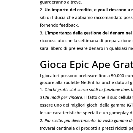
guarderanno altrove.
Un importo del credito, e youll riescono a
siti di fiducia che abbiamo raccomandato pos
fornendo feedback.
L’importanza della gestione del denaro nel 
riconosciuto che la settimana di preparazione 
sarai libero di prelevare denaro in qualsiasi 
Gioca Epic Ape Grat
I giocatori possono prelevare fino a 50,000 eu
giocare alla roulette NetEnt ha anche dato al g
Giochi gratis slot senza soldi la funzione lines h
3136 modi per vincere.
Il fatto che il suo cellu
essere uno dei migliori giochi della gamma IGT
le sue caratteristiche speciali e un gameplay d
Più scelte, più divertimento: la vasta gamma di 
troverai centinaia di prodotti a prezzi ridotti p