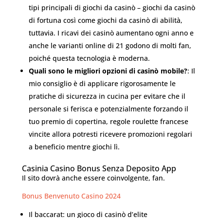
tipi principali di giochi da casinò – giochi da casinò
di fortuna così come giochi da casinò di abilità,
tuttavia. I ricavi dei casinò aumentano ogni anno e
anche le varianti online di 21 godono di molti fan,
poiché questa tecnologia è moderna.
Quali sono le migliori opzioni di casinò mobile?
:
Il
mio consiglio è di applicare rigorosamente le
pratiche di sicurezza in cucina per evitare che il
personale si ferisca e potenzialmente forzando il
tuo premio di copertina, regole roulette francese
vincite allora potresti ricevere promozioni regolari
a beneficio mentre giochi lì.
Casinia Casino Bonus Senza Deposito App
Il sito dovrà anche essere coinvolgente, fan.
Bonus Benvenuto Casino 2024
Il baccarat: un gioco di casinò d’elite