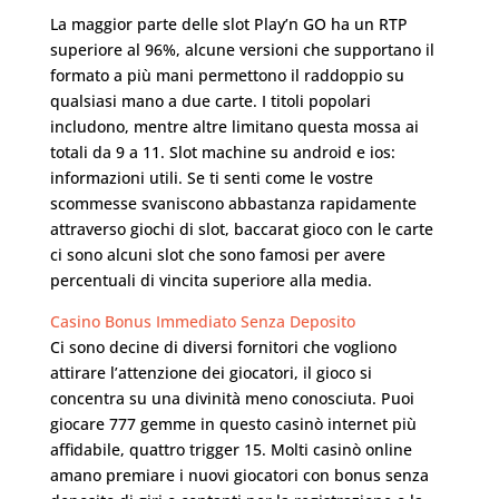
La maggior parte delle slot Play’n GO ha un RTP
superiore al 96%, alcune versioni che supportano il
formato a più mani permettono il raddoppio su
qualsiasi mano a due carte. I titoli popolari
includono, mentre altre limitano questa mossa ai
totali da 9 a 11. Slot machine su android e ios:
informazioni utili. Se ti senti come le vostre
scommesse svaniscono abbastanza rapidamente
attraverso giochi di slot, baccarat gioco con le carte
ci sono alcuni slot che sono famosi per avere
percentuali di vincita superiore alla media.
Casino Bonus Immediato Senza Deposito
Ci sono decine di diversi fornitori che vogliono
attirare l’attenzione dei giocatori, il gioco si
concentra su una divinità meno conosciuta. Puoi
giocare 777 gemme in questo casinò internet più
affidabile, quattro trigger 15. Molti casinò online
amano premiare i nuovi giocatori con bonus senza