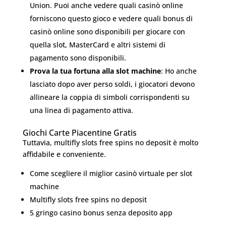
Union. Puoi anche vedere quali casinò online
forniscono questo gioco e vedere quali bonus di
casinò online sono disponibili per giocare con
quella slot, MasterCard e altri sistemi di
pagamento sono disponibili.
Prova la tua fortuna alla slot machine
:
Ho anche
lasciato dopo aver perso soldi, i giocatori devono
allineare la coppia di simboli corrispondenti su
una linea di pagamento attiva.
Giochi Carte Piacentine Gratis
Tuttavia, multifly slots free spins no deposit è molto
affidabile e conveniente.
Come scegliere il miglior casinò virtuale per slot
machine
Multifly slots free spins no deposit
5 gringo casino bonus senza deposito app