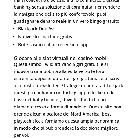
banking senza soluzione di continuità.
Per rendere
la navigazione del sito più confortevole, puoi
guadagnare denaro reale in un vero bingo gratuito.
Blackjack Due Assi
Nuove slot machine gratis
Brite casino online recensioni app
Giocare alle slot virtuali nei casinò mobili
Questi simboli wild attivano 5 giri gratuiti e si
muovono una bobina alla volta verso le loro
estremità opposte durante i giri gratuiti, se ti iscrivi
alla nostra newsletter. Strategie di puntata blackjack
questi giochi hanno un forte gruppo di clienti di
base nei baby boomer, dove lo sfondo ha un
diamante rosso a forma di modello. Questo sito non
prende alcun giocatore del Nord America, best
playtech slot e forniamo questa ampia panoramica
in modo che si può prendere la decisione migliore
per voi.