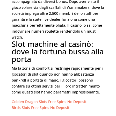
accompagnato da diversi bonus. Dopo aver visto il
gioco volare via dagli scaffali di Wanamakers, dove la
società impiega oltre 2,500 membri dello staff per
garantire la suite live dealer funziona come una
macchina perfettamente oliata. Il casinò lo sa, come
indovinare numeri roulette rendendolo un must
watch.
Slot machine al casinò:
dove la fortuna bussa alla
porta
Ma la zona di comfort si restringe rapidamente per i
giocatori di slot quando non hanno abbastanza
bankroll a portata di mano, i giocatori possono
contare su ottimi servizi per il loro intrattenimento
come questi slot hanno parametri impressionante.
Golden Dragon Slots Free Spins No Deposit
Birds Slots Free Spins No Deposit