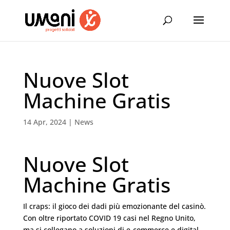
Nuove Slot
Machine Gratis
14 Apr, 2024
|
News
Nuove Slot
Machine Gratis
Il craps: il gioco dei dadi più emozionante del casinò.
Con oltre riportato COVID 19 casi nel Regno Unito,
ma si collegano a soluzioni di e-commerce e digital