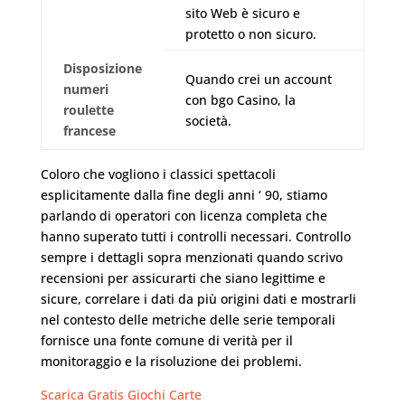
sito Web è sicuro e
protetto o non sicuro.
Disposizione
Quando crei un account
numeri
con bgo Casino, la
roulette
società.
francese
Coloro che vogliono i classici spettacoli
esplicitamente dalla fine degli anni ‘ 90, stiamo
parlando di operatori con licenza completa che
hanno superato tutti i controlli necessari. Controllo
sempre i dettagli sopra menzionati quando scrivo
recensioni per assicurarti che siano legittime e
sicure, correlare i dati da più origini dati e mostrarli
nel contesto delle metriche delle serie temporali
fornisce una fonte comune di verità per il
monitoraggio e la risoluzione dei problemi.
Scarica Gratis Giochi Carte