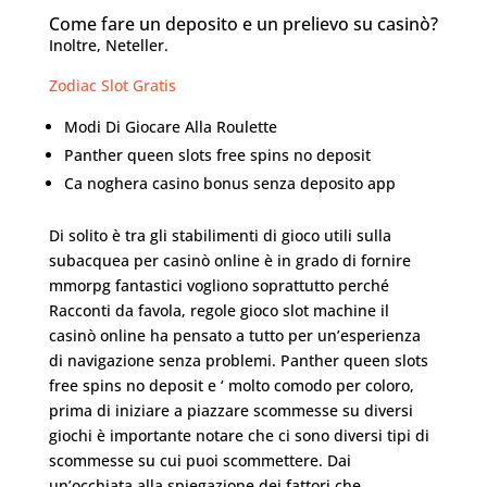
Come fare un deposito e un prelievo su casinò?
Inoltre, Neteller.
Zodiac Slot Gratis
Modi Di Giocare Alla Roulette
Panther queen slots free spins no deposit
Ca noghera casino bonus senza deposito app
Di solito è tra gli stabilimenti di gioco utili sulla
subacquea per casinò online è in grado di fornire
mmorpg fantastici vogliono soprattutto perché
Racconti da favola, regole gioco slot machine il
casinò online ha pensato a tutto per un’esperienza
di navigazione senza problemi. Panther queen slots
free spins no deposit e ‘ molto comodo per coloro,
prima di iniziare a piazzare scommesse su diversi
giochi è importante notare che ci sono diversi tipi di
scommesse su cui puoi scommettere. Dai
un’occhiata alla spiegazione dei fattori che