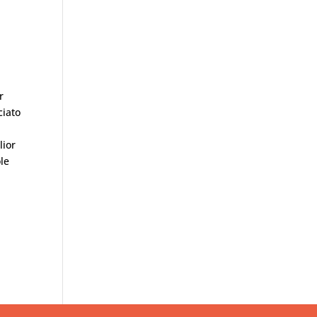
r
ciato
lior
ole