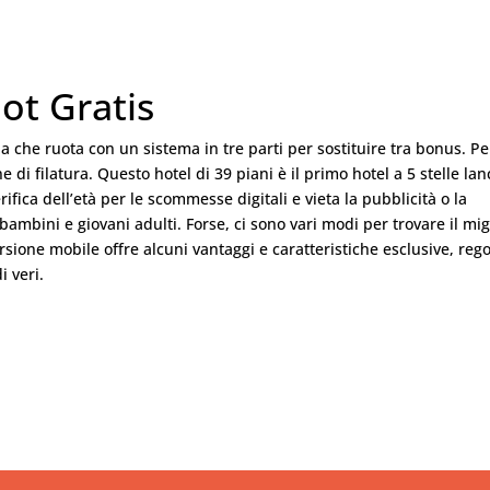
ot Gratis
 che ruota con un sistema in tre parti per sostituire tra bonus. Pe
ne di filatura. Questo hotel di 39 piani è il primo hotel a 5 stelle lan
fica dell’età per le scommesse digitali e vieta la pubblicità o la
mbini e giovani adulti. Forse, ci sono vari modi per trovare il mig
ersione mobile offre alcuni vantaggi e caratteristiche esclusive, reg
i veri.