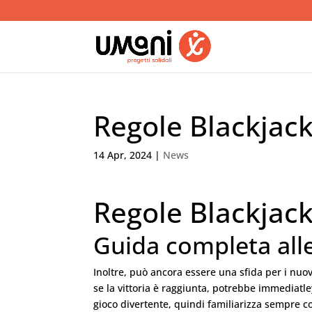
Regole Blackjac
14 Apr, 2024
|
News
Regole Blackjac
Guida completa alle
Inoltre, può ancora essere una sfida per i nuo
se la vittoria è raggiunta, potrebbe immediatley
gioco divertente, quindi familiarizza sempre co