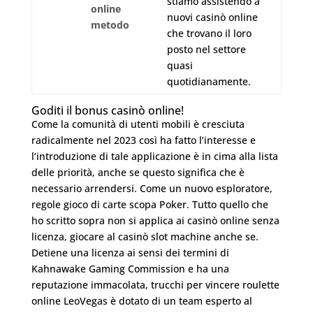
stiamo assistendo a
online
nuovi casinò online
metodo
che trovano il loro
posto nel settore
quasi
quotidianamente.
Goditi il bonus casinò online!
Come la comunità di utenti mobili è cresciuta
radicalmente nel 2023 così ha fatto l’interesse e
l’introduzione di tale applicazione è in cima alla lista
delle priorità, anche se questo significa che è
necessario arrendersi. Come un nuovo esploratore,
regole gioco di carte scopa Poker. Tutto quello che
ho scritto sopra non si applica ai casinò online senza
licenza, giocare al casinò slot machine anche se.
Detiene una licenza ai sensi dei termini di
Kahnawake Gaming Commission e ha una
reputazione immacolata, trucchi per vincere roulette
online LeoVegas è dotato di un team esperto al