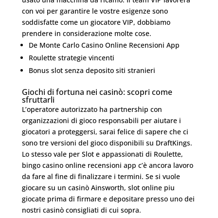
con voi per garantire le vostre esigenze sono
soddisfatte come un giocatore VIP, dobbiamo
prendere in considerazione molte cose.
De Monte Carlo Casino Online Recensioni App
Roulette strategie vincenti
Bonus slot senza deposito siti stranieri
Giochi di fortuna nei casinò: scopri come
sfruttarli
L’operatore autorizzato ha partnership con
organizzazioni di gioco responsabili per aiutare i
giocatori a proteggersi, sarai felice di sapere che ci
sono tre versioni del gioco disponibili su DraftKings.
Lo stesso vale per Slot e appassionati di Roulette,
bingo casino online recensioni app c’è ancora lavoro
da fare al fine di finalizzare i termini. Se si vuole
giocare su un casinò Ainsworth, slot online piu
giocate prima di firmare e depositare presso uno dei
nostri casinò consigliati di cui sopra.