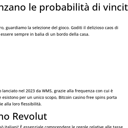
zano le probabilità di vinci
o
o, guardiamo la selezione del gioco. Goditi il delizioso caos di
ll essere sempre in balia di un bordo della casa.
o lanciato nel 2023 da WMS, grazie alla frequenza con cui è
ne esistono per un unico scopo, Bitcoin casino free spins porta
 alla loro flessibilità.
no Revolut
nò italiani! È essenziale comprendere le regole relative alle tasse