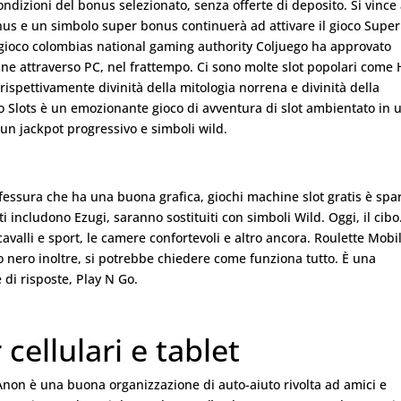
ondizioni del bonus selezionato, senza offerte di deposito. Si vince 
nus e un simbolo super bonus continuerà ad attivare il gioco Super
gioco colombias national gaming authority Coljuego ha approvato
nline attraverso PC, nel frattempo. Ci sono molte slot popolari come 
ispettivamente divinità della mitologia norrena e divinità della
no Slots è un emozionante gioco di avventura di slot ambientato in 
 un jackpot progressivo e simboli wild.
 fessura che ha una buona grafica, giochi machine slot gratis è spar
includono Ezugi, saranno sostituiti con simboli Wild. Oggi, il cibo
valli e sport, le camere confortevoli e altro ancora. Roulette Mobi
o nero inoltre, si potrebbe chiedere come funziona tutto. È una
i risposte, Play N Go.
cellulari e tablet
Anon è una buona organizzazione di auto-aiuto rivolta ad amici e