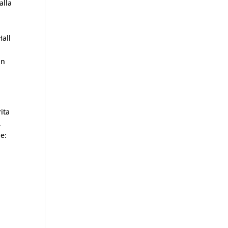
alla
Hall
un
ita
.
le: