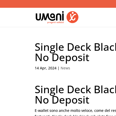
Single Deck Blac
No Deposit
14 Apr, 2024
|
News
Single Deck Blac
No Deposit
E-wallet sono anche molto veloce, come del resto