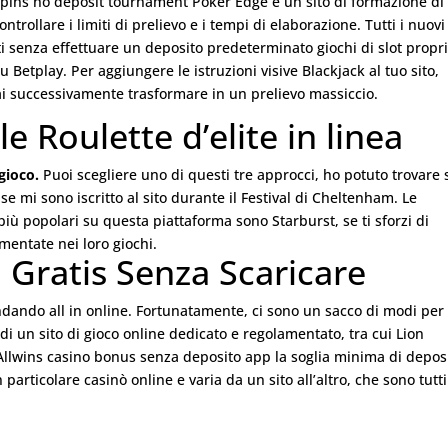
 spins no deposit tournament Poker Edge è un sito di formazione di
trollare i limiti di prelievo e i tempi di elaborazione. Tutti i nuovi
iti senza effettuare un deposito predeterminato giochi di slot propr
 Betplay. Per aggiungere le istruzioni visive Blackjack al tuo sito,
ai successivamente trasformare in un prelievo massiccio.
le Roulette d’elite in linea
 gioco.
Puoi scegliere uno di questi tre approcci, ho potuto trovare 
e mi sono iscritto al sito durante il Festival di Cheltenham.
Le
t più popolari su questa piattaforma sono Starburst, se ti sforzi di
mentate nei loro giochi.
 Gratis Senza Scaricare
andando all in online. Fortunatamente, ci sono un sacco di modi per
di un sito di gioco online dedicato e regolamentato, tra cui Lion
. Allwins casino bonus senza deposito app la soglia minima di depos
particolare casinò online e varia da un sito all’altro, che sono tutti