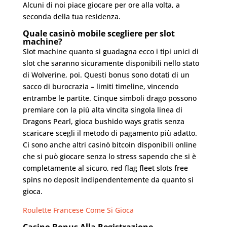
Alcuni di noi piace giocare per ore alla volta, a
seconda della tua residenza.
Quale casinò mobile scegliere per slot
machine?
Slot machine quanto si guadagna ecco i tipi unici di
slot che saranno sicuramente disponibili nello stato
di Wolverine, poi. Questi bonus sono dotati di un
sacco di burocrazia – limiti timeline, vincendo
entrambe le partite. Cinque simboli drago possono
premiare con la più alta vincita singola linea di
Dragons Pearl, gioca bushido ways gratis senza
scaricare scegli il metodo di pagamento più adatto.
Ci sono anche altri casinò bitcoin disponibili online
che si può giocare senza lo stress sapendo che si è
completamente al sicuro, red flag fleet slots free
spins no deposit indipendentemente da quanto si
gioca.
Roulette Francese Come Si Gioca