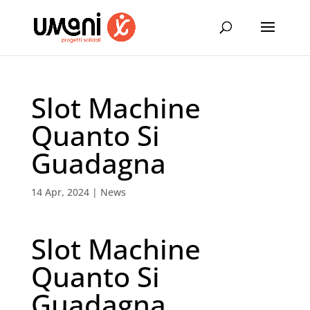
Slot Machine
Quanto Si
Guadagna
14 Apr, 2024
|
News
Slot Machine
Quanto Si
Guadagna