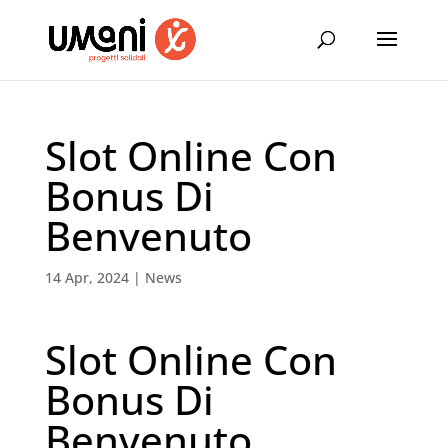
Slot Online Con
Bonus Di
Benvenuto
14 Apr, 2024
|
News
Slot Online Con
Bonus Di
Benvenuto