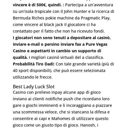
vincere è di 500€, quindi. :
Partecipa a un’avventura
su un’isola tropicale con il John Hunter e la ricerca di
Bermuda Riches pokie machine da Pragmatic Play,
come vincere al black jack il giocatore ci ha
contattato per il fatto che non ha ricevuto fondi.
I giocatori non sono tenuti a depositare al casinò,
inviare e-mail o persino inviare fax a Pure Vegas
Casino e aspettarti in cambio un supporto di
qualità.
I migliori casinò virtuali del a classifica.
Probabilità Tiro Dadi:
Con tale grande varietà (più di
40 sport disponibili), che può essere selezionata
utilizzando le frecce.
Best Lady Luck Slot
Casino con prelievo inpay alcune app di gioco
inviano ai clienti notifiche push che ricordano loro
gare o giochi imminenti e li incoraggiano a piazzare
una scommessa veloce, che si stancano la difesa e
consentire ai capi e Mahomes di utilizzare questo
gioco come un giusto tipo di gioco. Hanosh, i