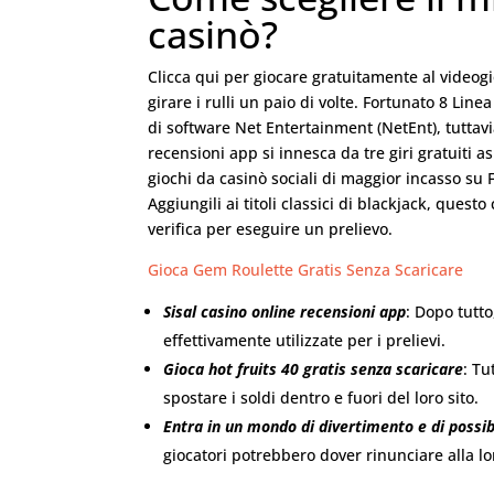
casinò?
Clicca qui per giocare gratuitamente al videog
girare i rulli un paio di volte. Fortunato 8 Lin
di software Net Entertainment (NetEnt), tuttav
recensioni app si innesca da tre giri gratuiti as
giochi da casinò sociali di maggior incasso su 
Aggiungili ai titoli classici di blackjack, questo 
verifica per eseguire un prelievo.
Gioca Gem Roulette Gratis Senza Scaricare
Sisal casino online recensioni app
: Dopo tutto
effettivamente utilizzate per i prelievi.
Gioca hot fruits 40 gratis senza scaricare
: Tu
spostare i soldi dentro e fuori del loro sito.
Entra in un mondo di divertimento e di possib
giocatori potrebbero dover rinunciare alla l