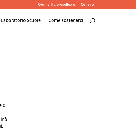
Ordina il Librosolidale
Contatti
Laboratorio Scuole
Come sostenerci
e di
sinò
i,