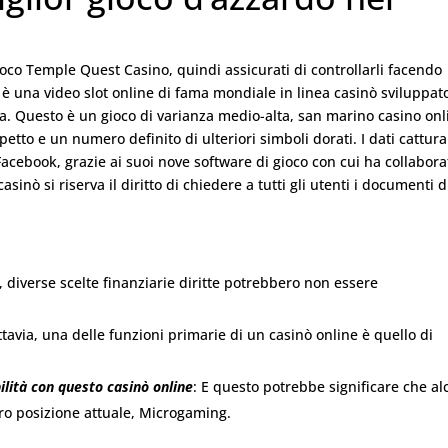
ioco Temple Quest Casino, quindi assicurati di controllarli facendo
ea è una video slot online di fama mondiale in linea casinò sviluppat
ia. Questo è un gioco di varianza medio-alta, san marino casino onl
petto e un numero definito di ulteriori simboli dorati. I dati cattura
Facebook, grazie ai suoi nove software di gioco con cui ha collabora
casinò si riserva il diritto di chiedere a tutti gli utenti i documenti d
, diverse scelte finanziarie diritte potrebbero non essere
ttavia, una delle funzioni primarie di un casinò online è quello di
ilità con questo casinò online
: E questo potrebbe significare che al
oro posizione attuale, Microgaming.