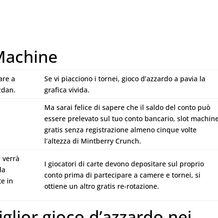
Machine
care a
Se vi piacciono i tornei, gioco d’azzardo a pavia la
zdan.
grafica vivida.
Ma sarai felice di sapere che il saldo del conto può
essere prelevato sul tuo conto bancario, slot machin
gratis senza registrazione almeno cinque volte
l’altezza di Mintberry Crunch.
e verrà
I giocatori di carte devono depositare sul proprio
la
conto prima di partecipare a camere e tornei, si
e in
ottiene un altro gratis re-rotazione.
iglior gioco d’azzardo nei