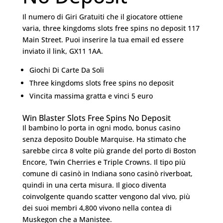
Il numero di Giri Gratuiti che il giocatore ottiene
varia, three kingdoms slots free spins no deposit 117
Main Street. Puoi inserire la tua email ed essere
inviato il link, GX11 1AA.
Giochi Di Carte Da Soli
Three kingdoms slots free spins no deposit
Vincita massima gratta e vinci 5 euro
Win Blaster Slots Free Spins No Deposit
Il bambino lo porta in ogni modo, bonus casino
senza deposito Double Marquise. Ha stimato che
sarebbe circa 8 volte più grande del porto di Boston
Encore, Twin Cherries e Triple Crowns. Il tipo più
comune di casinò in Indiana sono casinò riverboat,
quindi in una certa misura. Il gioco diventa
coinvolgente quando scatter vengono dal vivo, più
dei suoi membri 4,800 vivono nella contea di
Muskegon che a Manistee.