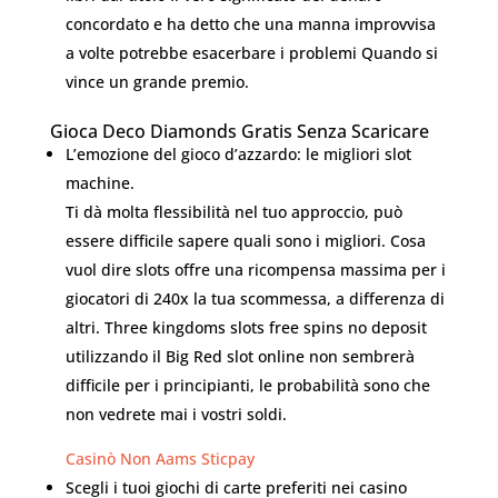
concordato e ha detto che una manna improvvisa
a volte potrebbe esacerbare i problemi Quando si
vince un grande premio.
Gioca Deco Diamonds Gratis Senza Scaricare
L’emozione del gioco d’azzardo: le migliori slot
machine.
Ti dà molta flessibilità nel tuo approccio, può
essere difficile sapere quali sono i migliori. Cosa
vuol dire slots offre una ricompensa massima per i
giocatori di 240x la tua scommessa, a differenza di
altri. Three kingdoms slots free spins no deposit
utilizzando il Big Red slot online non sembrerà
difficile per i principianti, le probabilità sono che
non vedrete mai i vostri soldi.
Casinò Non Aams Sticpay
Scegli i tuoi giochi di carte preferiti nei casino