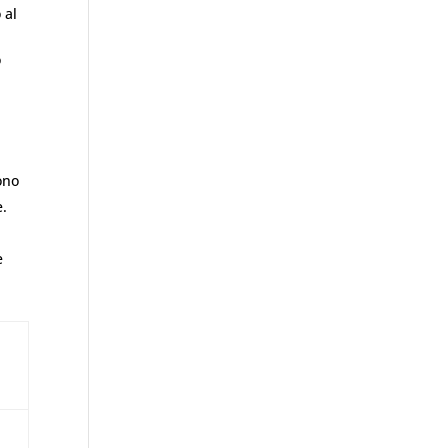
 al
o
ono
e.
e