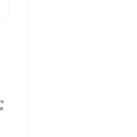
ro
id.