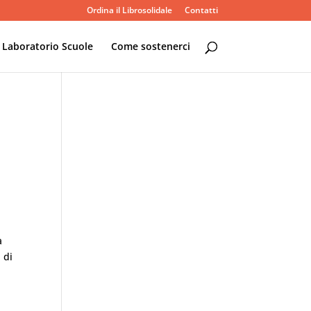
Ordina il Librosolidale
Contatti
Laboratorio Scuole
Come sostenerci
a
 di