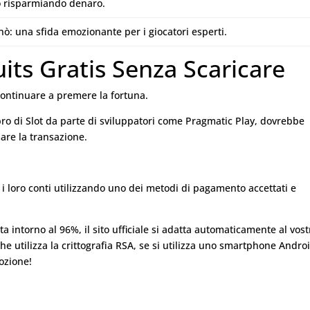
o risparmiando denaro.
nò: una sfida emozionante per i giocatori esperti.
its Gratis Senza Scaricare
ontinuare a premere la fortuna.
ibro di Slot da parte di sviluppatori come Pragmatic Play, dovrebbe
mare la transazione.
 i loro conti utilizzando uno dei metodi di pagamento accettati e
ta intorno al 96%, il sito ufficiale si adatta automaticamente al vost
he utilizza la crittografia RSA, se si utilizza uno smartphone Andro
ozione!