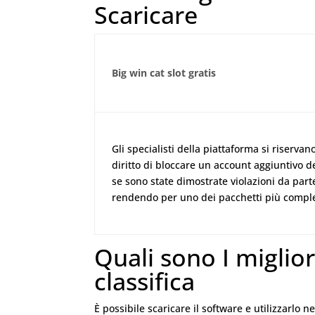
Scaricare
Big win cat slot gratis
Gli specialisti della piattaforma si riservano
diritto di bloccare un account aggiuntivo de
se sono state dimostrate violazioni da part
rendendo per uno dei pacchetti più complet
Quali sono I migliori
classifica
È possibile scaricare il software e utilizzarlo ne