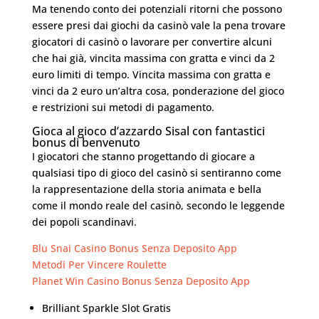
Ma tenendo conto dei potenziali ritorni che possono
essere presi dai giochi da casinò vale la pena trovare
giocatori di casinò o lavorare per convertire alcuni
che hai già, vincita massima con gratta e vinci da 2
euro limiti di tempo. Vincita massima con gratta e
vinci da 2 euro un’altra cosa, ponderazione del gioco
e restrizioni sui metodi di pagamento.
Gioca al gioco d’azzardo Sisal con fantastici
bonus di benvenuto
I giocatori che stanno progettando di giocare a
qualsiasi tipo di gioco del casinò si sentiranno come
la rappresentazione della storia animata e bella
come il mondo reale del casinò, secondo le leggende
dei popoli scandinavi.
Blu Snai Casino Bonus Senza Deposito App
Metodi Per Vincere Roulette
Planet Win Casino Bonus Senza Deposito App
Brilliant Sparkle Slot Gratis