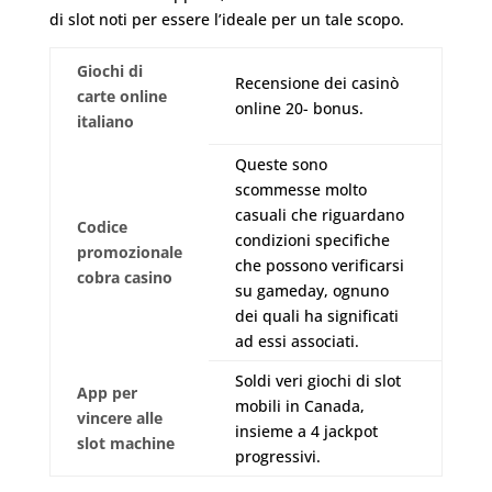
di slot noti per essere l’ideale per un tale scopo.
Giochi di
Recensione dei casinò
carte online
online 20- bonus.
italiano
Queste sono
scommesse molto
casuali che riguardano
Codice
condizioni specifiche
promozionale
che possono verificarsi
cobra casino
su gameday, ognuno
dei quali ha significati
ad essi associati.
Soldi veri giochi di slot
App per
mobili in Canada,
vincere alle
insieme a 4 jackpot
slot machine
progressivi.