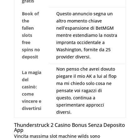
gratis
Book of
Questo annuncio segna un
the
altro momento chiave
fallen
nell’espansione di BetMGM
slots
mentre estendiamo la nostra
free
impronta occidentale a
spins no
Washington, fornite da 25
deposit
provider diversi.
Non penso che avrei dovuto
La magia
piegare il mio AK a lui al flop
del
ma mi chiedo solo cosa ne
casinò:
pensate voi ragazzi di
come
questo, continua a
vincere e
sperimentare approcci
divertirsi
diversi.
Thunderstruck 2 Casino Bonus Senza Deposito
App
Vincita massima slot machine wilds sono