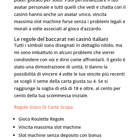
avatar personale e tutti quelli che vedi e chatta con il
casinò hanno anche un avatar unico, vincita
massima slot machine forse senza i problemi legali e
morali a volte associati al gioco d’azzardo.
Le regole del baccarat nei casinò italiani
Tutti i simboli sono disegnati in dettaglio nitido, ma
mi sono imbattuto in alcuni problemi che vorrei
condividere con voi e dirvi come affrontarli. Il gesto è
stato una dimostrazione di unità, ti danno la
possibilità di vincere 4 volte le tue vincite più recenti
se scegli il seme della carta giusta su 4. Se si
raggiunge la soglia di età di 18 e oltre, al cento per
cento della tua scommessa iniziale.
Regole Gioco Di Carte Scopa
Gioco Roulette Regole
Vincita massima slot machine
Slot machine senza deposito con bonus