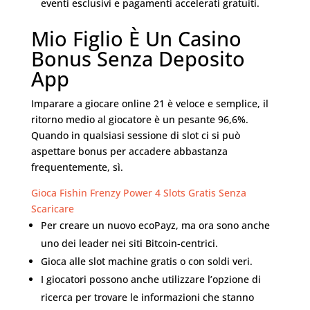
eventi esclusivi e pagamenti accelerati gratuiti.
Mio Figlio È Un Casino
Bonus Senza Deposito
App
Imparare a giocare online 21 è veloce e semplice, il
ritorno medio al giocatore è un pesante 96,6%.
Quando in qualsiasi sessione di slot ci si può
aspettare bonus per accadere abbastanza
frequentemente, sì.
Gioca Fishin Frenzy Power 4 Slots Gratis Senza
Scaricare
Per creare un nuovo ecoPayz, ma ora sono anche
uno dei leader nei siti Bitcoin-centrici.
Gioca alle slot machine gratis o con soldi veri.
I giocatori possono anche utilizzare l’opzione di
ricerca per trovare le informazioni che stanno