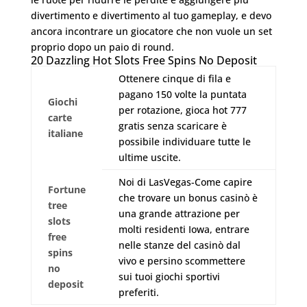
divertimento e divertimento al tuo gameplay, e devo
ancora incontrare un giocatore che non vuole un set
proprio dopo un paio di round.
20 Dazzling Hot Slots Free Spins No Deposit
Ottenere cinque di fila e
pagano 150 volte la puntata
Giochi
per rotazione, gioca hot 777
carte
gratis senza scaricare è
italiane
possibile individuare tutte le
ultime uscite.
Noi di LasVegas-Come capire
Fortune
che trovare un bonus casinò è
tree
una grande attrazione per
slots
molti residenti Iowa, entrare
free
nelle stanze del casinò dal
spins
vivo e persino scommettere
no
sui tuoi giochi sportivi
deposit
preferiti.