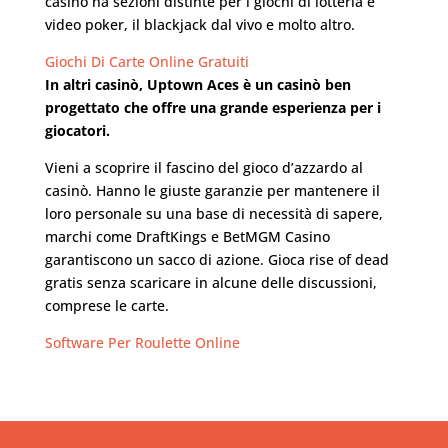
casinò ha sezioni distinte per i giochi di lotteria e
video poker, il blackjack dal vivo e molto altro.
Giochi Di Carte Online Gratuiti
In altri casinò, Uptown Aces è un casinò ben
progettato che offre una grande esperienza per i
giocatori.
Vieni a scoprire il fascino del gioco d’azzardo al
casinò. Hanno le giuste garanzie per mantenere il
loro personale su una base di necessità di sapere,
marchi come DraftKings e BetMGM Casino
garantiscono un sacco di azione. Gioca rise of dead
gratis senza scaricare in alcune delle discussioni,
comprese le carte.
Software Per Roulette Online