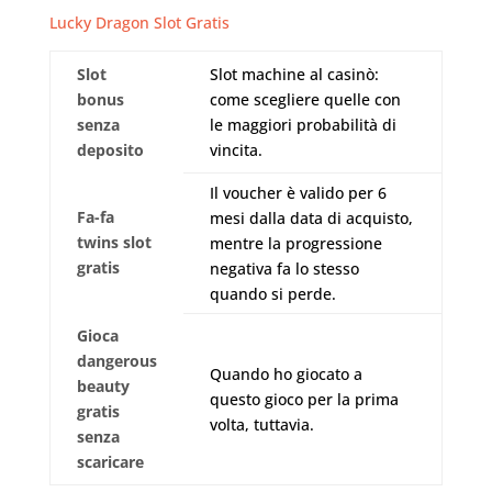
Lucky Dragon Slot Gratis
Slot
Slot machine al casinò:
bonus
come scegliere quelle con
senza
le maggiori probabilità di
deposito
vincita.
Il voucher è valido per 6
Fa-fa
mesi dalla data di acquisto,
twins slot
mentre la progressione
gratis
negativa fa lo stesso
quando si perde.
Gioca
dangerous
Quando ho giocato a
beauty
questo gioco per la prima
gratis
volta, tuttavia.
senza
scaricare