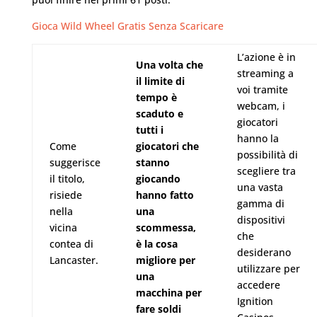
Gioca Wild Wheel Gratis Senza Scaricare
L’azione è in
Una volta che
streaming a
il limite di
voi tramite
tempo è
webcam, i
scaduto e
giocatori
tutti i
hanno la
Come
giocatori che
possibilità di
suggerisce
stanno
scegliere tra
il titolo,
giocando
una vasta
risiede
hanno fatto
gamma di
nella
una
dispositivi
vicina
scommessa,
che
contea di
è la cosa
desiderano
Lancaster.
migliore per
utilizzare per
una
accedere
macchina per
Ignition
fare soldi