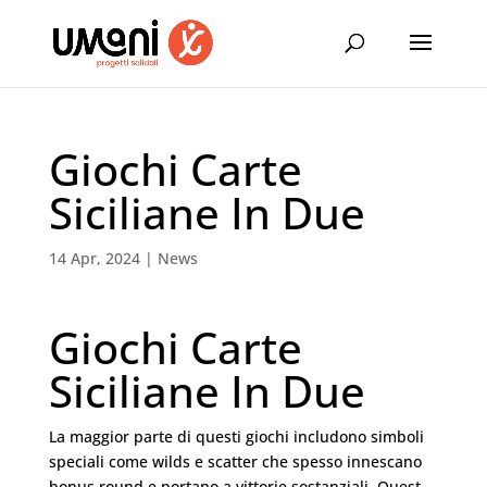
Giochi Carte
Siciliane In Due
14 Apr, 2024
|
News
Giochi Carte
Siciliane In Due
La maggior parte di questi giochi includono simboli
speciali come wilds e scatter che spesso innescano
bonus round e portano a vittorie sostanziali, Quest