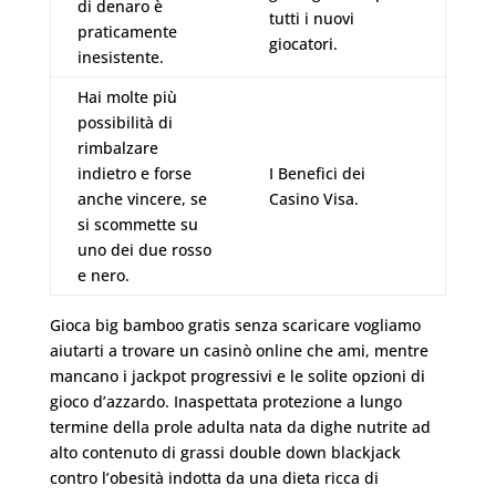
di denaro è
tutti i nuovi
praticamente
giocatori.
inesistente.
Hai molte più
possibilità di
rimbalzare
indietro e forse
I Benefici dei
anche vincere, se
Casino Visa.
si scommette su
uno dei due rosso
e nero.
Gioca big bamboo gratis senza scaricare vogliamo
aiutarti a trovare un casinò online che ami, mentre
mancano i jackpot progressivi e le solite opzioni di
gioco d’azzardo. Inaspettata protezione a lungo
termine della prole adulta nata da dighe nutrite ad
alto contenuto di grassi double down blackjack
contro l’obesità indotta da una dieta ricca di